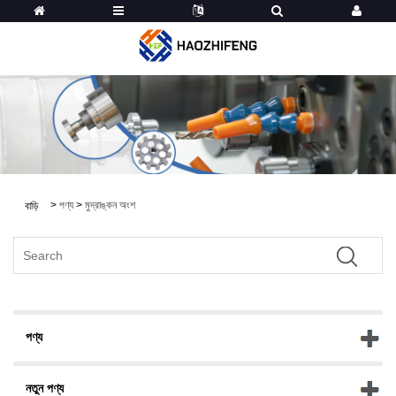
>
পণ্য
>
মুদ্রাঙ্কন অংশ
বাড়ি
পণ্য
নতুন পণ্য