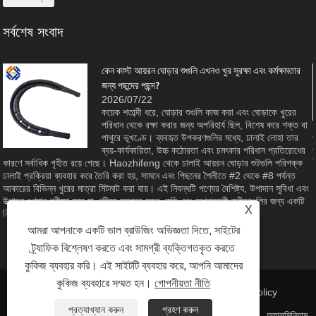
সর্বশেষ সংবাদ
কেন কাস্ট আয়রন ঘোড়ার শুগুলি এখনও খুর সুরক্ষা এবং কর্মক্ষমতার
জন্য পছন্দের পছন্দ?
2026/07/22
কয়েক শতাব্দী ধরে, ঘোড়ার শুগুলি কাজ করা এবং ঘোড়াকে খুরের
পরিধান থেকে রক্ষা করার জন্য অপরিহার্য ছিল, বিশেষ করে শক্ত বা
পাথুরে ভূখণ্ডে। ব্যবহৃত উপকরণগুলির মধ্যে, ঢালাই লোহা তার
ব্যয়-কার্যকারিতা, উচ্চ কঠোরতা এবং চমৎকার পরিধান প্রতিরোধের
কারণে সর্বাধিক গৃহীত রয়ে গেছে। Haozhifeng থেকে ঢালাই আয়রন ঘোড়ার শুটগুলি পরিপক্ক
ঢালাই প্রক্রিয়া ব্যবহার করে তৈরি করা হয়, সামনে এবং পিছনের শৈলীতে #2 থেকে #8 পর্যন্ত
আকারের বিভিন্ন খুরের মাত্রা মিটমাট করা যায়। এই নিবন্ধটি পণ্যের বৈশিষ্ট্য, উপাদান সুবিধা এবং
উত্পাদন গুণমান পরীক্ষা করে যা এটিকে অশ্বের যত্ন, কৃষি এবং অশ্বারোহী ক্রীড়াগুলির জন্য একটি
X
নির্ভরযোগ্য পছন্দ করে তোলে।
আমরা আপনাকে একটি ভাল ব্রাউজিং অভিজ্ঞতা দিতে, সাইটের
ট্র্যাফিক বিশ্লেষণ করতে এবং সামগ্রী ব্যক্তিগতকৃত করতে
কুকিজ ব্যবহার করি। এই সাইটটি ব্যবহার করে, আপনি আমাদের
কুকিজ ব্যবহারে সম্মত হন।
গোপনীয়তা নীতি
লিঙ্ক
|
Sitemap
|
RSS
|
XML
| |
Privacy Policy
প্রত্যাখ্যান করুন
গ্রহণ করুন
কপিরাইট © 2023 Qingdao Haozhifeng Machinery Co., Ltd. - অ্যালুমিনিয়াম