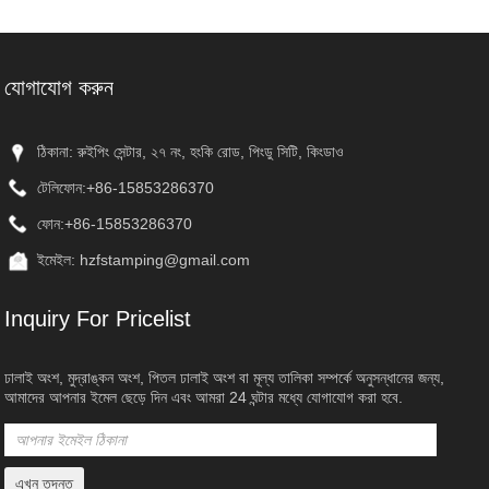
যোগাযোগ করুন
ঠিকানা: রুইপিং সেন্টার, ২৭ নং, হংকি রোড, পিংডু সিটি, কিংডাও
টেলিফোন:
+86-15853286370
ফোন:
+86-15853286370
ইমেইল:
hzfstamping@gmail.com
Inquiry For Pricelist
ঢালাই অংশ, মুদ্রাঙ্কন অংশ, পিতল ঢালাই অংশ বা মূল্য তালিকা সম্পর্কে অনুসন্ধানের জন্য,
আমাদের আপনার ইমেল ছেড়ে দিন এবং আমরা 24 ঘন্টার মধ্যে যোগাযোগ করা হবে.