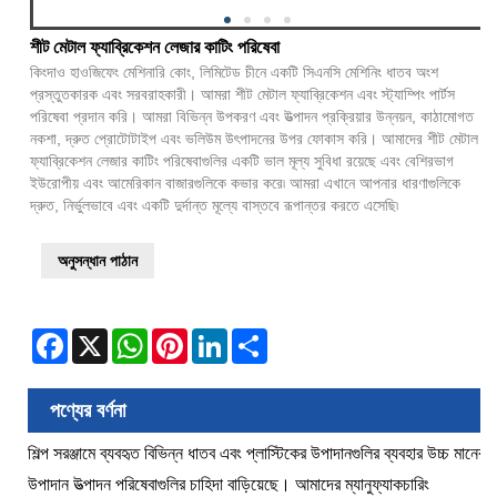
শীট মেটাল ফ্যাব্রিকেশন লেজার কাটিং পরিষেবা
কিংদাও হাওজিফেং মেশিনারি কোং, লিমিটেড চীনে একটি সিএনসি মেশিনিং ধাতব অংশ
প্রস্তুতকারক এবং সরবরাহকারী। আমরা শীট মেটাল ফ্যাব্রিকেশন এবং স্ট্যাম্পিং পার্টস
পরিষেবা প্রদান করি। আমরা বিভিন্ন উপকরণ এবং উত্পাদন প্রক্রিয়ার উন্নয়ন, কাঠামোগত
নকশা, দ্রুত প্রোটোটাইপ এবং ভলিউম উৎপাদনের উপর ফোকাস করি। আমাদের শীট মেটাল
ফ্যাব্রিকেশন লেজার কাটিং পরিষেবাগুলির একটি ভাল মূল্য সুবিধা রয়েছে এবং বেশিরভাগ
ইউরোপীয় এবং আমেরিকান বাজারগুলিকে কভার করে৷ আমরা এখানে আপনার ধারণাগুলিকে
দ্রুত, নির্ভুলভাবে এবং একটি দুর্দান্ত মূল্যে বাস্তবে রূপান্তর করতে এসেছি৷
অনুসন্ধান পাঠান
Facebook
X
WhatsApp
Pinterest
LinkedIn
Share
পণ্যের বর্ণনা
শিল্প সরঞ্জামে ব্যবহৃত বিভিন্ন ধাতব এবং প্লাস্টিকের উপাদানগুলির ব্যবহার উচ্চ মানের
উপাদান উত্পাদন পরিষেবাগুলির চাহিদা বাড়িয়েছে। আমাদের ম্যানুফ্যাকচারিং