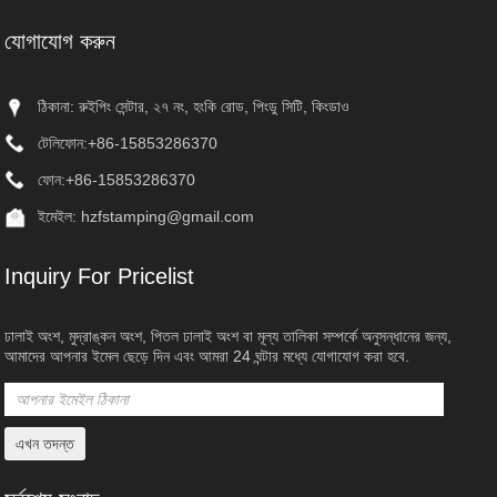
যোগাযোগ করুন
ঠিকানা: রুইপিং সেন্টার, ২৭ নং, হংকি রোড, পিংডু সিটি, কিংডাও
টেলিফোন:
+86-15853286370
ফোন:
+86-15853286370
ইমেইল:
hzfstamping@gmail.com
Inquiry For Pricelist
ঢালাই অংশ, মুদ্রাঙ্কন অংশ, পিতল ঢালাই অংশ বা মূল্য তালিকা সম্পর্কে অনুসন্ধানের জন্য,
আমাদের আপনার ইমেল ছেড়ে দিন এবং আমরা 24 ঘন্টার মধ্যে যোগাযোগ করা হবে.