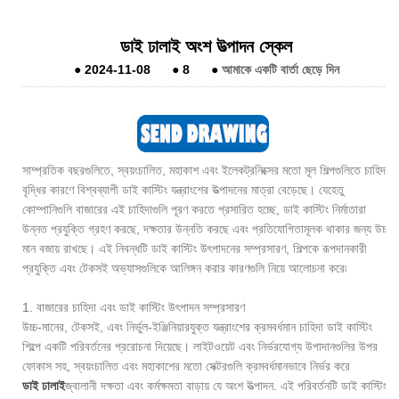
ডাই ঢালাই অংশ উত্পাদন স্কেল
●
2024-11-08
●
8
●
আমাকে একটি বার্তা ছেড়ে দিন
সাম্প্রতিক বছরগুলিতে, স্বয়ংচালিত, মহাকাশ এবং ইলেকট্রনিক্সের মতো মূল শিল্পগুলিতে চাহিদা
বৃদ্ধির কারণে বিশ্বব্যাপী ডাই কাস্টিং যন্ত্রাংশের উত্পাদনের মাত্রা বেড়েছে। যেহেতু
কোম্পানিগুলি বাজারের এই চাহিদাগুলি পূরণ করতে প্রসারিত হচ্ছে, ডাই কাস্টিং নির্মাতারা
উন্নত প্রযুক্তি গ্রহণ করছে, দক্ষতার উন্নতি করছে এবং প্রতিযোগিতামূলক থাকার জন্য উচ্চ
মান বজায় রাখছে। এই নিবন্ধটি ডাই কাস্টিং উৎপাদনের সম্প্রসারণ, শিল্পকে রূপদানকারী
প্রযুক্তি এবং টেকসই অভ্যাসগুলিকে আলিঙ্গন করার কারণগুলি নিয়ে আলোচনা করে৷
1. বাজারের চাহিদা এবং ডাই কাস্টিং উৎপাদন সম্প্রসারণ
উচ্চ-মানের, টেকসই, এবং নির্ভুল-ইঞ্জিনিয়ারযুক্ত যন্ত্রাংশের ক্রমবর্ধমান চাহিদা ডাই কাস্টিং
শিল্পে একটি পরিবর্তনের প্ররোচনা দিয়েছে। লাইটওয়েট এবং নির্ভরযোগ্য উপাদানগুলির উপর
ফোকাস সহ, স্বয়ংচালিত এবং মহাকাশের মতো সেক্টরগুলি ক্রমবর্ধমানভাবে নির্ভর করে
ডাই ঢালাই
জ্বালানী দক্ষতা এবং কর্মক্ষমতা বাড়ায় যে অংশ উত্পাদন. এই পরিবর্তনটি ডাই কাস্টিং