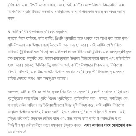
বৃদ্ধি করে এবং চটপটে অভ্যাস গ্রহণ করে, ডাই কাস্টিং কোম্পানিগুলো উচ্চ-চাহিদা এবং
বিশেষায়িত বাজার উভয়ই দক্ষতা ও ধারাবাহিকতার সাথে পরিবেশন করতে ক্রমবর্ধমানভাবে
সক্ষম।
5. ডাই কাস্টিং উৎপাদনের ভবিষ্যৎ সম্ভাবনা
সামনের দিকে তাকিয়ে, ডাই কাস্টিং শিল্পটি প্রসারিত হতে থাকবে বলে আশা করা হচ্ছে কারণ
এটি উপকরণ এবং উত্পাদন প্রযুক্তিতে উদ্ভাবন গ্রহণ করে। ডাই কাস্টিং মেশিনারিতে
আইওটি (ইন্টারনেট অফ থিংস) এর একীকরণ রিয়েল-টাইম ডেটা ট্র্যাকিং এবং ভবিষ্যদ্বাণীমূলক
রক্ষণাবেক্ষণের অনুমতি দেয়, উল্লেখযোগ্যভাবে উত্পাদন নির্ভরযোগ্যতা বাড়ায় এবং ডাউনটাইম
হ্রাস করে। যেহেতু ডিজিটাল ট্রান্সফর্মেশন ডাই কাস্টিং উৎপাদনে শিকড় নেয়, নির্মাতারা
চটপটে, টেকসই, এবং উচ্চ-ভলিউম উত্পাদন সমাধান সহ বিশ্বব্যাপী শিল্পগুলির ক্রমবর্ধমান
চাহিদা মেটাতে আরও ভাল অবস্থানে রয়েছে।
সংক্ষেপে, ডাই কাস্টিং অংশগুলির ক্রমবর্ধমান উত্পাদন স্কেল বিশ্বব্যাপী বাজারের চাহিদা এবং
প্রযুক্তিতে অগ্রগতির প্রতি শিল্পের প্রতিক্রিয়া প্রতিফলিত করে। দক্ষতা, স্থায়িত্ব এবং
সাপ্লাই চেইন চাহিদার প্রতিক্রিয়াশীলতার উপর দৃষ্টি নিবদ্ধ করে, ডাই কাস্টিং নির্মাতারা
আধুনিক উত্পাদনে অপরিহার্য অবদানকারী হিসাবে তাদের ভূমিকাকে শক্তিশালী করছে। এই
বৃদ্ধির গতিপথটি উদ্ভাবন চালিয়ে যাবে এবং উচ্চ-মানের ডাই কাস্ট উপাদানগুলির উপর
নির্ভরশীল মূল সেক্টরগুলিতে নতুন সম্ভাবনা উন্মুক্ত করবে।
এখন আমাদের সাথে যোগাযোগ করুন
আরো জানতে!