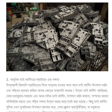
3. আধুনিক ডাই কাস্টিংয়ে স্থায়িত্ব এবং দক্ষতা
বিশ্বব্যাপী শিল্পগুলি স্থায়িত্বের দিকে অগ্রসর হওয়ার সাথে সাথে ডাই কাস্টিং উৎপাদন বর্জ্য
এবং শক্তির ব্যবহার কমিয়ে আনার ক্ষেত্রে অগ্রগতি করেছে। উন্নত ডাই কাস্টিং প্রক্রিয়া,
যেমন ভ্যাকুয়াম-সহায়তা এবং আধা-সলিড ডাই কাস্টিং, উপাদান বর্জ্য কমাতে, সম্পদের ব্যবহার
অপ্টিমাইজ করতে এবং শক্তি দক্ষতা উন্নত করার জন্য তৈরি করা হয়েছে। কিছু ডাই কাস্টিং
সুবিধা এখন পুনর্ব্যবহৃত উপকরণ ব্যবহার করে, যেমন স্ক্র্যাপ অ্যালুমিনিয়াম, যা শুধুমাত্র