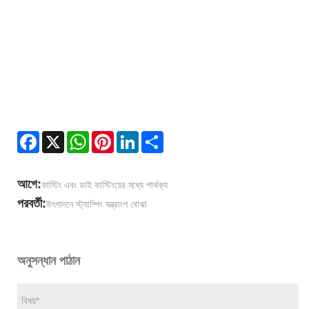
Facebook
X
WhatsApp
Pinterest
LinkedIn
Share
আগে:
কাস্টিং এবং ডাই কাস্টিংয়ের মধ্যে পার্থক্য
পরবর্তী:
উৎপাদনে স্ট্যাম্পিং যন্ত্রাংশ বোঝা
অনুসন্ধান পাঠান