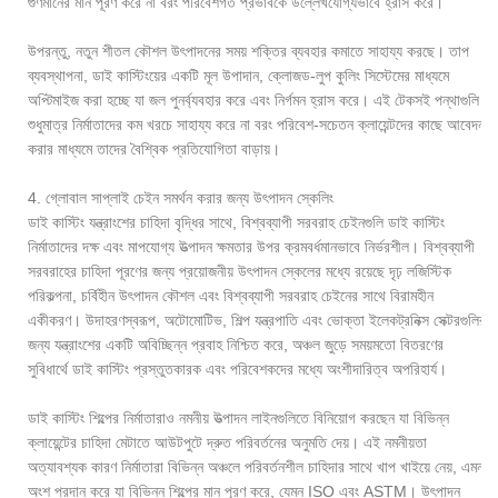
গুণমানের মান পূরণ করে না বরং পরিবেশগত প্রভাবকে উল্লেখযোগ্যভাবে হ্রাস করে।
উপরন্তু, নতুন শীতল কৌশল উৎপাদনের সময় শক্তির ব্যবহার কমাতে সাহায্য করছে। তাপ
ব্যবস্থাপনা, ডাই কাস্টিংয়ের একটি মূল উপাদান, ক্লোজড-লুপ কুলিং সিস্টেমের মাধ্যমে
অপ্টিমাইজ করা হচ্ছে যা জল পুনর্ব্যবহার করে এবং নির্গমন হ্রাস করে। এই টেকসই পন্থাগুলি
শুধুমাত্র নির্মাতাদের কম খরচে সাহায্য করে না বরং পরিবেশ-সচেতন ক্লায়েন্টদের কাছে আবেদন
করার মাধ্যমে তাদের বৈশ্বিক প্রতিযোগিতা বাড়ায়।
4. গ্লোবাল সাপ্লাই চেইন সমর্থন করার জন্য উৎপাদন স্কেলিং
ডাই কাস্টিং যন্ত্রাংশের চাহিদা বৃদ্ধির সাথে, বিশ্বব্যাপী সরবরাহ চেইনগুলি ডাই কাস্টিং
নির্মাতাদের দক্ষ এবং মাপযোগ্য উত্পাদন ক্ষমতার উপর ক্রমবর্ধমানভাবে নির্ভরশীল। বিশ্বব্যাপী
সরবরাহের চাহিদা পূরণের জন্য প্রয়োজনীয় উৎপাদন স্কেলের মধ্যে রয়েছে দৃঢ় লজিস্টিক
পরিকল্পনা, চর্বিহীন উৎপাদন কৌশল এবং বিশ্বব্যাপী সরবরাহ চেইনের সাথে বিরামহীন
একীকরণ। উদাহরণস্বরূপ, অটোমোটিভ, শিল্প যন্ত্রপাতি এবং ভোক্তা ইলেকট্রনিক্স সেক্টরগুলির
জন্য যন্ত্রাংশের একটি অবিচ্ছিন্ন প্রবাহ নিশ্চিত করে, অঞ্চল জুড়ে সময়মতো বিতরণের
সুবিধার্থে ডাই কাস্টিং প্রস্তুতকারক এবং পরিবেশকদের মধ্যে অংশীদারিত্ব অপরিহার্য।
ডাই কাস্টিং শিল্পের নির্মাতারাও নমনীয় উত্পাদন লাইনগুলিতে বিনিয়োগ করছেন যা বিভিন্ন
ক্লায়েন্টের চাহিদা মেটাতে আউটপুটে দ্রুত পরিবর্তনের অনুমতি দেয়। এই নমনীয়তা
অত্যাবশ্যক কারণ নির্মাতারা বিভিন্ন অঞ্চলে পরিবর্তনশীল চাহিদার সাথে খাপ খাইয়ে নেয়, এমন
অংশ প্রদান করে যা বিভিন্ন শিল্পের মান পূরণ করে, যেমন ISO এবং ASTM। উৎপাদন