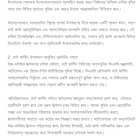
উৎপাদনের স্কেলকে উল্লেখযোগ্যভাবে প্রসারিত করছে কারণ নির্মাতারা বৈশ্বিক চাহিদা বৃদ্ধির
সাথে তাল মিলিয়ে বৃহত্তর সুবিধা এবং আরও উন্নত সরঞ্জামগুলিতে বিনিয়োগ করে।
উদাহরণস্বরূপ, স্বয়ংচালিত শিল্পের হালকা উপকরণের দিকে ধাক্কা একটি প্রধান কারণ, কারণ
ডাই কাস্ট অ্যালুমিনিয়াম এবং ম্যাগনেসিয়াম অংশগুলি গাড়ির ওজন কমাতে সাহায্য করে। এই
চাহিদা ইলেকট্রনিক্স এবং টেলিযোগাযোগে প্রতিফলিত হয়, যেখানে ডাই কাস্ট অংশগুলি বিভিন্ন
ডিভাইসে টেকসই এবং তাপ-প্রতিরোধী উপাদানগুলির জন্য অপরিহার্য।
2. ডাই কাস্টিং উৎপাদনে প্রযুক্তি ড্রাইভিং দক্ষতা
উচ্চ-ভলিউম উত্পাদনের চাহিদা মেটাতে, ডাই কাস্টিং নির্মাতারা অত্যাধুনিক সিএনসি যন্ত্রপাতি,
অটোমেশন এবং রিয়েল-টাইম মনিটরিংয়ের সুবিধা দিচ্ছে। সিএনসি মেশিনগুলি ডাই কাস্টিং
অপারেশনগুলির নির্ভুলতা এবং দক্ষতায় একটি গুরুত্বপূর্ণ ভূমিকা পালন করে, যা নির্মাতাদের
ব্যতিক্রমী সামঞ্জস্যের সাথে স্কেলে জটিল অংশগুলি উত্পাদন করতে দেয়।
অতিরিক্তভাবে, ডাই কাস্টিং লাইনে অটোমেশন ম্যানুয়াল হস্তক্ষেপকে হ্রাস করে, এইভাবে
ত্রুটিগুলি হ্রাস করে এবং দ্রুত উত্পাদন চক্র নিশ্চিত করে। অনেক সুবিধা এখন রোবোটিক
অস্ত্র এবং স্বয়ংক্রিয় পরিবাহক ব্যবহার করে অপারেশনগুলিকে স্ট্রিমলাইন করতে,
উত্পাদনশীলতা বাড়াতে এবং কঠোর মান নিয়ন্ত্রণ বজায় রাখতে। অটোমেশনের এই অগ্রগতিগুলি
উচ্চ-ভলিউম উত্পাদন পরিচালনার জন্য বিশেষত উপকারী, ডাই কাস্ট পার্টসগুলির দ্রুত এবং
নির্ভরযোগ্য সরবরাহের সাথে বিশ্বব্যাপী সরবরাহ চেইনকে সমর্থন করে।